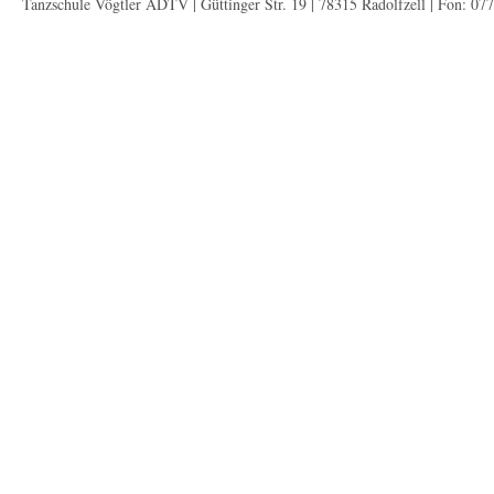
Tanzschule Vögtler ADTV | Güttinger Str. 19 | 78315 Radolfzell | Fon: 07